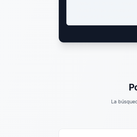
- [About Us](https://exampl
- [Blog](https://example.co
- [Contact](https://exampl
Po
La búsqued