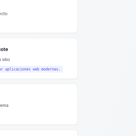
ecto
uote
sitio
ar aplicaciones web modernas.
 tema