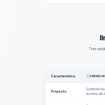
l
Tres est
robots.tx
Característica
Controla lo
Propósito
acceso de l