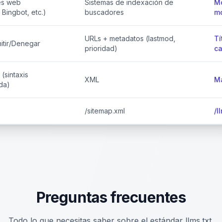
es web
Sistemas de indexación de
Mo
Bingbot, etc.)
buscadores
mo
URLs + metadatos (lastmod,
Tí
itir/Denegar
prioridad)
ca
(sintaxis
XML
M
da)
/sitemap.xml
/l
Preguntas frecuentes
Todo lo que necesitas saber sobre el estándar llms.txt.