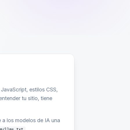
 JavaScript, estilos CSS,
tender tu sitio, tiene
 a los modelos de IA una
m/llms.txt