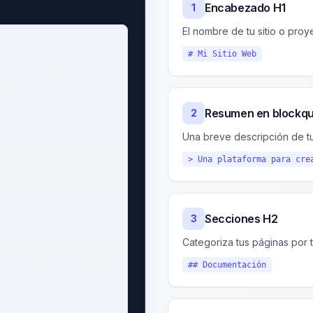
Encabezado H1
1
El nombre de tu sitio o proy
# Mi Sitio Web
veloper tools

ns.

Resumen en blockq
2
Una breve descripción de tu 
/example.com/docs/start): Quick setup guide

> Una plataforma para cre
xample.com/docs/api): Full API documentation

le.com/docs/tutorials): Step-by-step guides

Secciones H2
3
Categoriza tus páginas por
le.com/products/dashboard): Analytics dashboard

e.com/products/cli): Command-line interface

## Documentación