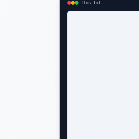
llms.txt
# Example Company

> Example Company builds de
> for modern web applicatio
## Documentation

- [Getting Started](https:/
- [API Reference](https://e
- [Tutorials](https://examp
## Products

- [Dashboard](https://examp
- [CLI Tool](https://exampl
## Company
