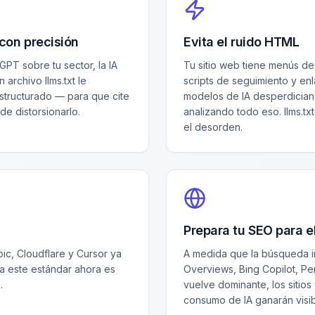
 con precisión
Evita el ruido HTML
PT sobre tu sector, la IA
Tu sitio web tiene menús d
 archivo llms.txt le
scripts de seguimiento y en
structurado — para que cite
modelos de IA desperdician 
de distorsionarlo.
analizando todo eso. llms.tx
el desorden.
Prepara tu SEO para el
c, Cloudflare y Cursor ya
A medida que la búsqueda i
 a este estándar ahora es
Overviews, Bing Copilot, P
.
vuelve dominante, los sitios
consumo de IA ganarán visibi