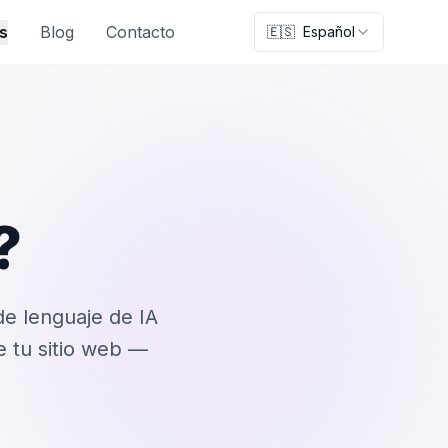
s
Blog
Contacto
🇪🇸
Español
?
e lenguaje de IA
 tu sitio web —