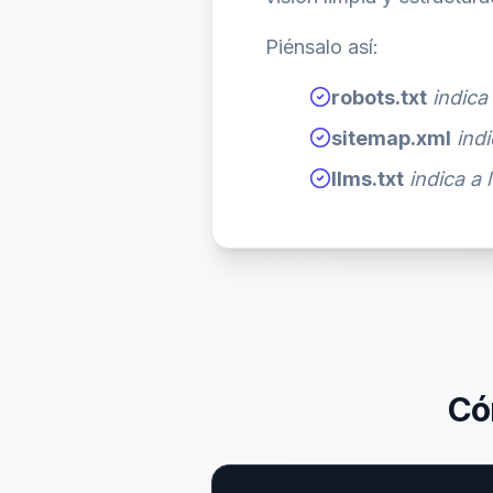
Piénsalo así:
robots.txt
indica
sitemap.xml
ind
llms.txt
indica a
Có