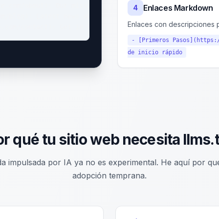
e.com/about): Our mission and team

Enlaces Markdown
4
m/blog): Latest news and updates

Enlaces con descripciones 
e.com/contact): Get in touch
- [Primeros Pasos](https:
de inicio rápido
r qué tu sitio web necesita llms.
a impulsada por IA ya no es experimental. He aquí por qué
adopción temprana.