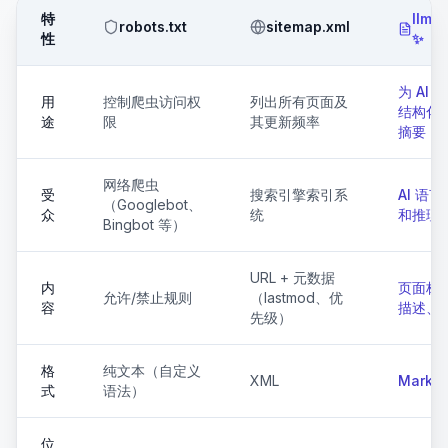
特
llms.
robots.txt
sitemap.xml
性
✨
为 AI 
用
控制爬虫访问权
列出所有页面及
结构化
途
限
其更新频率
摘要
网络爬虫
受
搜索引擎索引系
AI 语
（Googlebot、
众
统
和推理
Bingbot 等）
URL + 元数据
内
页面标
允许/禁止规则
（lastmod、优
容
描述、
先级）
格
纯文本（自定义
XML
Markd
式
语法）
位