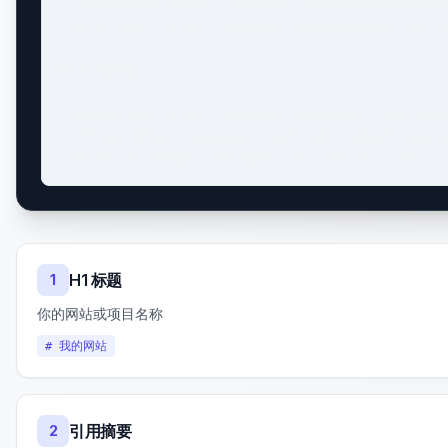
- [Dashboard](https://example.com/products/dashbo
- [CLI Tool](https://example.com/products/cli): C
## Company

- [About Us](https://example.com/about): Our miss
- [Blog](https://example.com/blog): Latest news a
- [Contact](https://example.com/contact): Get in
H1 标题
1
你的网站或项目名称
# 我的网站
引用摘要
2