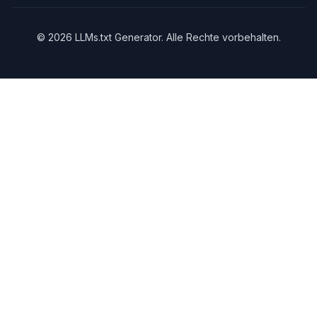
©
2026
LLMs.txt Generator
.
Alle Rechte vorbehalten.