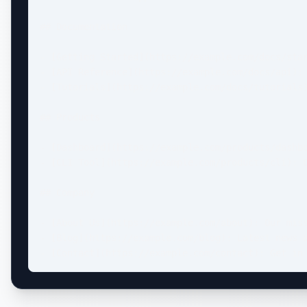
## Documentation

- [Getting Started](https://example.com/docs/star
- [API Reference](https://example.com/docs/api): 
- [Tutorials](https://example.com/docs/tutorials)
## Products

- [Dashboard](https://example.com/products/dashbo
- [CLI Tool](https://example.com/products/cli): C
## Company

- [About Us](https://example.com/about): Our miss
- [Blog](https://example.com/blog): Latest news a
- [Contact](https://example.com/contact): Get in