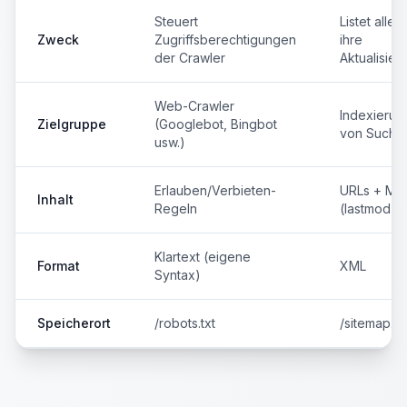
Steuert
Listet alle
Zweck
Zugriffsberechtigungen
ihre
der Crawler
Aktualisier
Web-Crawler
Indexieru
Zielgruppe
(Googlebot, Bingbot
von Suchm
usw.)
Erlauben/Verbieten-
URLs + Me
Inhalt
Regeln
(lastmod, Pr
Klartext (eigene
Format
XML
Syntax)
Speicherort
/robots.txt
/sitemap.x